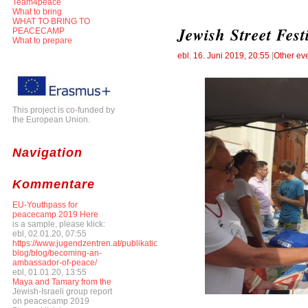
Team4peace
What to bring
WHAT TO BRING TO
Jewish Street Fest
PEACECAMP
What to prepare
ebl
,
16. Juni 2019, 20:55
[
Other ev
This project is co-funded by
the European Union.
Navigation
Kommentare
EU-Youthpass for
peacecamp 2019 Here
is a sample, please klick:
ebl, 02.01.20, 07:55
https://www.jugendzentren.at/publikationen-
blog/blog/becoming-an-
ambassador-of-peace/
ebl, 01.01.20, 13:55
Maya and Tamary from the
Jewish-Israeli group report
on peacecamp 2019