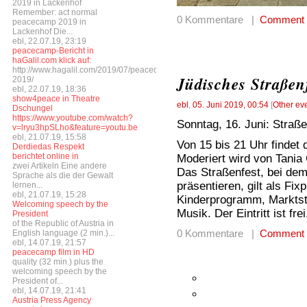
2019 in Lackenhof
Remember: act normal
0 Kommentare |
Comment
peacecamp 2019 in
Lackenhof Die...
ebl, 22.07.19, 23:19
peacecamp-Bericht in
haGalil.com klick auf:
http://www.hagalil.com/2019/07/peacecamp-
Jüdisches Straßen
2019/
ebl, 22.07.19, 18:36
show4peace in Theatre
ebl
,
05. Juni 2019, 00:54
[
Other ev
Dschungel
https://www.youtube.com/watch?
Sonntag, 16. Juni: Straße
v=lryu3hpSLho&feature=youtu.be
ebl, 21.07.19, 15:58
Von 15 bis 21 Uhr findet 
Derdiedas Respekt
berichtet online in
Moderiert wird von Tania
zwei Artikeln Eine andere
Das Straßenfest, bei dem 
Sprache als die der Gewalt
präsentieren, gilt als Fi
lernen...
ebl, 21.07.19, 15:28
Kinderprogramm, Marktstä
Welcoming speech by the
Musik. Der Eintritt ist frei
President
of the Republic of Austria in
0 Kommentare |
Comment
English language (2 min.)...
ebl, 14.07.19, 21:57
peacecamp film in HD
quality (32 min.) plus the
welcoming speech by the
President of...
ebl, 14.07.19, 21:41
Austria Press Agency