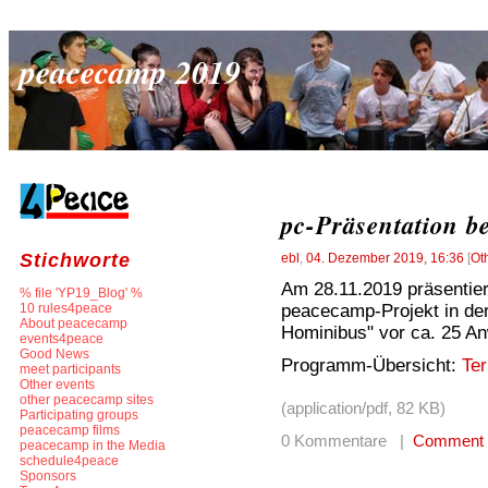
peacecamp 2019
pc-Präsentation b
Stichworte
ebl
,
04. Dezember 2019, 16:36
[
Ot
Am 28.11.2019 präsentie
% file 'YP19_Blog' %
peacecamp-Projekt in de
10 rules4peace
About peacecamp
Hominibus" vor ca. 25 A
events4peace
Good News
Programm-Übersicht:
Te
meet participants
Other events
other peacecamp sites
(application/pdf, 82 KB)
Participating groups
peacecamp films
0 Kommentare |
Comment
peacecamp in the Media
schedule4peace
Sponsors