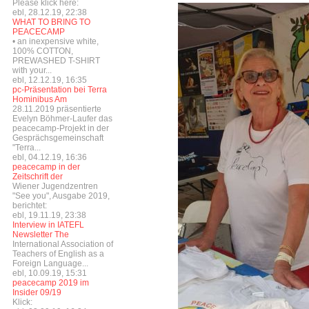
Please klick here:
ebl, 28.12.19, 22:38
WHAT TO BRING TO
PEACECAMP
• an inexpensive white,
100% COTTON,
PREWASHED T-SHIRT
with your...
ebl, 12.12.19, 16:35
pc-Präsentation bei Terra
Hominibus Am
28.11.2019 präsentierte
Evelyn Böhmer-Laufer das
peacecamp-Projekt in der
Gesprächsgemeinschaft
"Terra...
ebl, 04.12.19, 16:36
peacecamp in der
Zeitschrift der
Wiener Jugendzentren
"See you", Ausgabe 2019,
berichtet:
ebl, 19.11.19, 23:38
Interview in IATEFL
Newsletter The
International Association of
Teachers of English as a
Foreign Language...
ebl, 10.09.19, 15:31
peacecamp 2019 im
Insider 09/19
Klick: