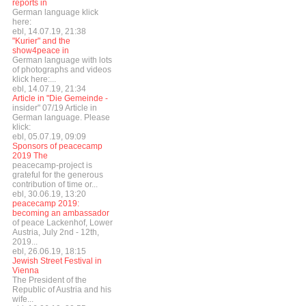
reports in
German language klick
here:
ebl, 14.07.19, 21:38
"Kurier" and the
show4peace in
German language with lots
of photographs and videos
klick here:...
ebl, 14.07.19, 21:34
Article in "Die Gemeinde -
insider" 07/19 Article in
German language. Please
klick:
ebl, 05.07.19, 09:09
Sponsors of peacecamp
2019 The
peacecamp-project is
grateful for the generous
contribution of time or...
ebl, 30.06.19, 13:20
peacecamp 2019:
becoming an ambassador
of peace Lackenhof, Lower
Austria, July 2nd - 12th,
2019...
ebl, 26.06.19, 18:15
Jewish Street Festival in
Vienna
The President of the
Republic of Austria and his
wife...