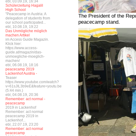
ebl, 03.09.19, 16:34
Schülerzeitung Hagalil
High School
"Peacecamp in Austria: A
The President of the Repub
delegation of students from
peacecamp stand.
our school participated...
ebl, 10.08.19, 19:22
Das Unmögliche möglich
machen Artikel
im Access Guide Magazin.
Klick hier:
https://www.access-
guide.at/magazin/das-
unmoegliche-moeglich-
machen/
ebl, 06.08.19, 18:16
peacecamp 2019
Lackenhof Austria -
Teaser
https://www.youtube.com/watch?
v=61sJIL3b9eE&feature=youtu.be
(5:44 min.)
ebl, 04.08.19, 20:36
Remember: act normal -
peacecamp
2019 in Lackenhof
Remember: act normal
peacecamp 2019 in
Lackenhof...
ebl, 22.07.19, 23:20
Remember: act normal
peacecamp