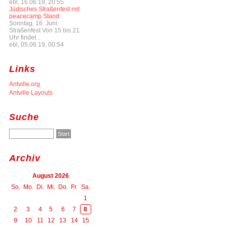
ebl, 16.06.19, 20:55
Jüdisches Straßenfest mit
peacecamp Stand
Sonntag, 16. Juni:
Straßenfest Von 15 bis 21
Uhr findet...
ebl, 05.06.19, 00:54
Links
Antville.org
Antville Layouts
Suche
Archiv
August 2026
So.
Mo.
Di.
Mi.
Do.
Fr.
Sa.
1
2
3
4
5
6
7
8
9
10
11
12
13
14
15